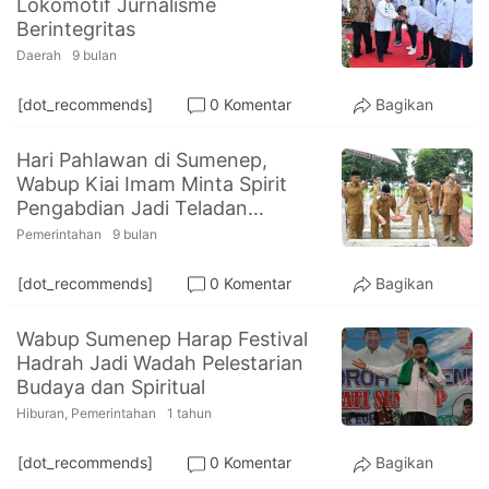
Lokomotif Jurnalisme
PT.
Berintegritas
Balqis
Cyber
Daerah
9 bulan
Media
Sejahtera
[dot_recommends]
0 Komentar
Bagikan
Hari Pahlawan di Sumenep,
Wabup Kiai Imam Minta Spirit
Pengabdian Jadi Teladan
Kepemimpinan
Pemerintahan
9 bulan
[dot_recommends]
0 Komentar
Bagikan
Wabup Sumenep Harap Festival
Hadrah Jadi Wadah Pelestarian
Budaya dan Spiritual
Hiburan
,
Pemerintahan
1 tahun
[dot_recommends]
0 Komentar
Bagikan