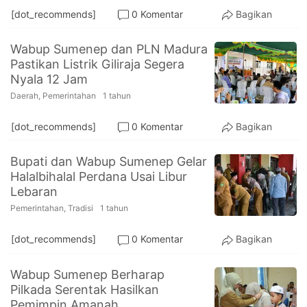
[dot_recommends]
0 Komentar
Bagikan
Wabup Sumenep dan PLN Madura
Pastikan Listrik Giliraja Segera
Nyala 12 Jam
Daerah
,
Pemerintahan
1 tahun
[dot_recommends]
0 Komentar
Bagikan
Bupati dan Wabup Sumenep Gelar
Halalbihalal Perdana Usai Libur
Lebaran
Pemerintahan
,
Tradisi
1 tahun
[dot_recommends]
0 Komentar
Bagikan
Wabup Sumenep Berharap
Pilkada Serentak Hasilkan
Pemimpin Amanah