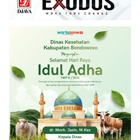
PT.
Balqis
Cyber
Media
Sejahtera