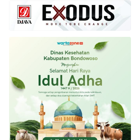
PT.
Balqis
Cyber
Media
Sejahtera