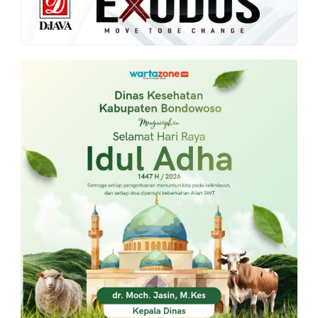
PT.
Balqis
Cyber
Media
Sejahtera