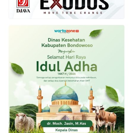
PT.
Balqis
Cyber
Media
Sejahtera