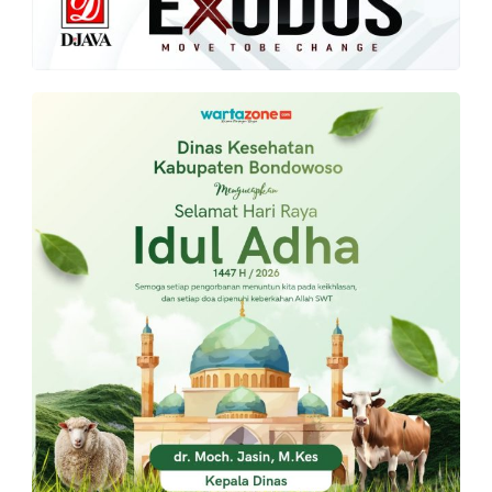
PT.
Balqis
Cyber
Media
Sejahtera