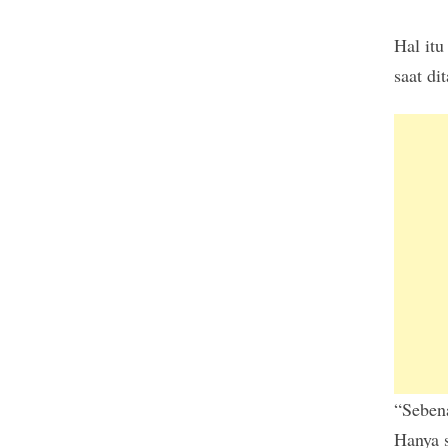
Hal it
saat di
“Sebena
Hanya s