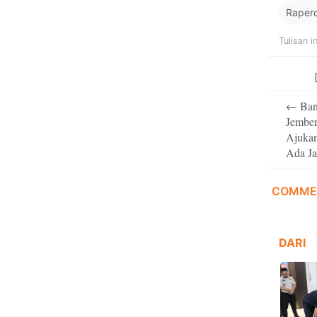
Raperd
Tulisan i
Post
←
Ban
navigati
Jember
Ajukan
Ada J
COMME
DARI