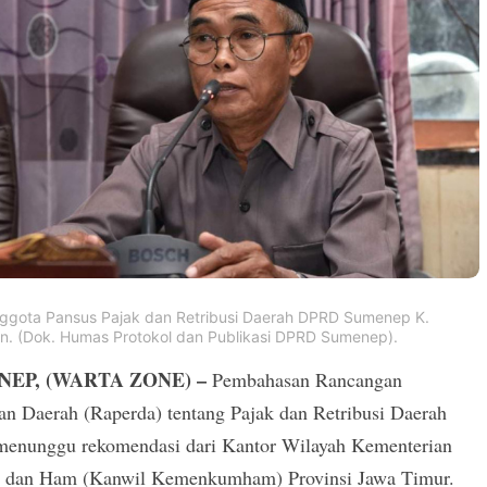
nggota Pansus Pajak dan Retribusi Daerah DPRD Sumenep K.
in. (Dok. Humas Protokol dan Publikasi DPRD Sumenep).
EP, (WARTA ZONE) –
Pembahasan Rancangan
an Daerah (Raperda) tentang Pajak dan Retribusi Daerah
menunggu rekomendasi dari Kantor Wilayah Kementerian
dan Ham (Kanwil Kemenkumham) Provinsi Jawa Timur.