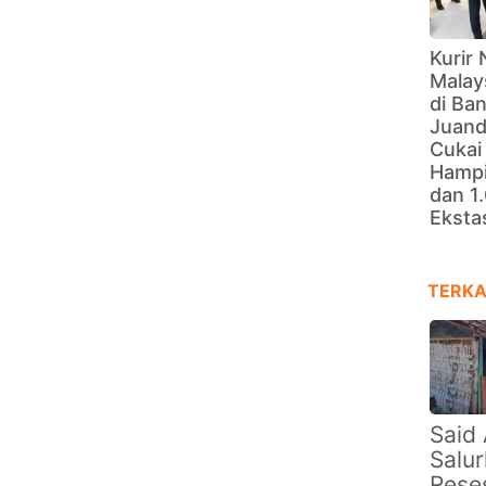
Kurir 
Malay
di Ba
Juand
Cukai
Hampi
dan 1.
Eksta
TERKA
Said 
Salu
Rese