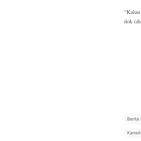
“Kalau 
dok (di
Berit
Kanwi