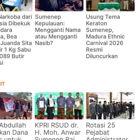
Narkoba dari
Sumenep
Usung Tema
sia Dibekuk
Kepulauan:
Keraton
ndara
Mengganti Nama
Sumenep,
a, Bea
atau Mengganti
Madura Ethnic
 Juanda Sita
Nasib?
Carnival 2026
r 1 Kg Sabu
Resmi
089 Butir
Diluncurkan
si
IT
Abdullah
KPRI RSUD dr.
Rotasi 25
rkan Dana
H. Moh. Anwar
Pejabat
s untuk
Sumenep Raih
Administrator,