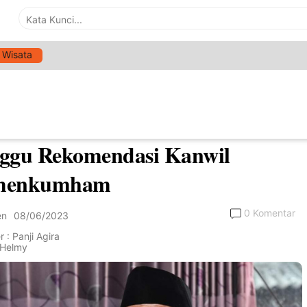
Wisata
>
Parlemen
bahasan Raperda Pajak dan
ribusi Daerah, DPRD Sumenep
ggu Rekomendasi Kanwil
menkumham
0 Komentar
en
08/06/2023
 : Panji Agira
: Helmy