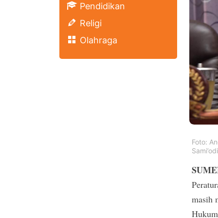
Pendidikan
Religi
Olahraga
Foto: A
Sami’od
SUMEN
Peratur
masih 
Hukum 