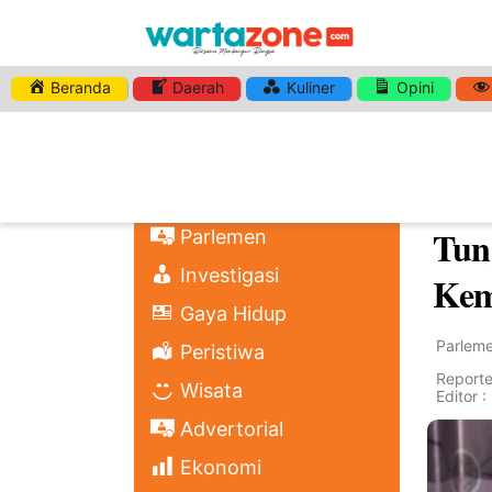
Beranda
Daerah
Kuliner
Opini
Home
Nasional
Pem
Regional
Ret
Politik
Tun
Parlemen
Investigasi
Ke
Gaya Hidup
Parlem
Peristiwa
Reporter
Wisata
Editor 
Advertorial
Ekonomi