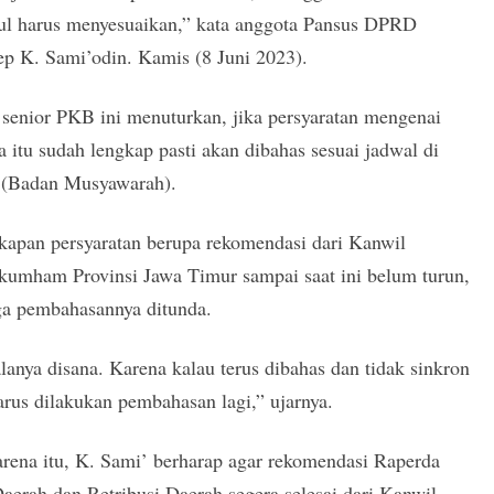
ul harus menyesuaikan,” kata anggota Pansus DPRD
p K. Sami’odin. Kamis (8 Juni 2023).
i senior PKB ini menuturkan, jika persyaratan mengenai
 itu sudah lengkap pasti akan dibahas sesuai jadwal di
(Badan Musyawarah).
kapan persyaratan berupa rekomendasi dari Kanwil
umham Provinsi Jawa Timur sampai saat ini belum turun,
ga pembahasannya ditunda.
anya disana. Karena kalau terus dibahas dan tidak sinkron
arus dilakukan pembahasan lagi,” ujarnya.
rena itu, K. Sami’ berharap agar rekomendasi Raperda
aerah dan Retribusi Daerah segera selesai dari Kanwil