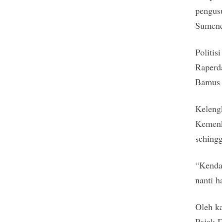
pengus
Sumene
Politis
Raperda
Bamus 
Keleng
Kemenk
sehing
“Kendal
nanti h
Oleh ka
Pajak D