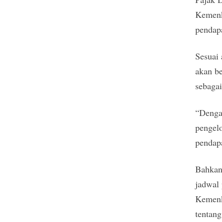
Kemenk
pendapa
Sesuai 
akan b
sebagai
“Dengan
pengel
pendapa
Bahkan
jadwal
Kemenk
tentang