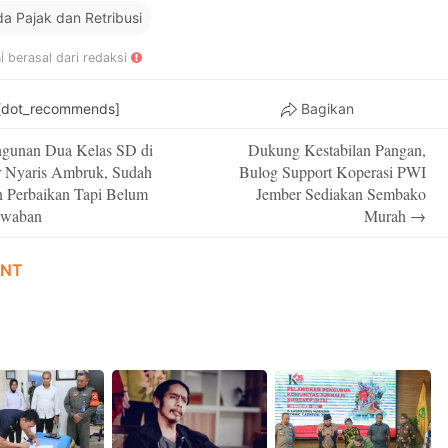
a Pajak dan Retribusi
ni berasal dari redaksi
[dot_recommends]
Bagikan
gunan Dua Kelas SD di
Dukung Kestabilan Pangan,
on
 Nyaris Ambruk, Sudah
Bulog Support Koperasi PWI
 Perbaikan Tapi Belum
Jember Sediakan Sembako
awaban
Murah
→
NT