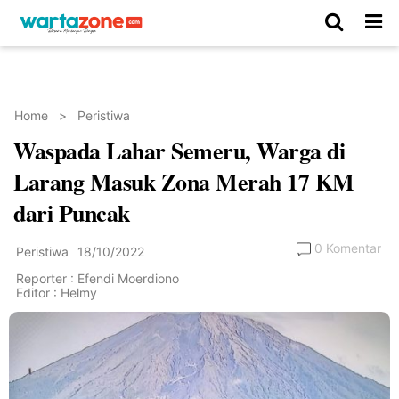
Netizen
Beranda
Daerah
Kuliner
Opini
Nasional
Regional
Politik
Parlemen
Investigasi
Gaya Hidup
Peristiwa
Wisata
Advertorial
Ekonomi
Pendidikan
Religi
Olahraga
Home
>
Peristiwa
Waspada Lahar Semeru, Warga di
Beranda
About Us
Contact Us
Hak Jawab
Kode Etik
Pedoman Media Siber
Redaksi
Larang Masuk Zona Merah 17 KM
dari Puncak
0 Komentar
Peristiwa
18/10/2022
Reporter : Efendi Moerdiono
Editor : Helmy
©
Copyright
2026