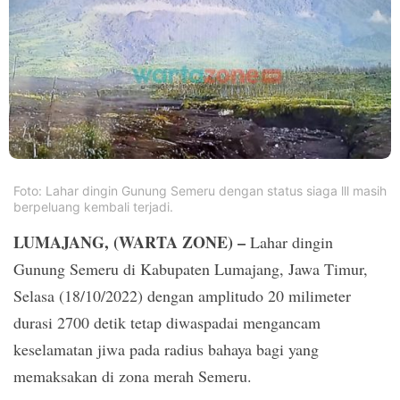
PT.
Balqis
Cyber
Media
Sejahtera
Foto: Lahar dingin Gunung Semeru dengan status siaga lll masih
berpeluang kembali terjadi.
LUMAJANG, (WARTA ZONE) –
Lahar dingin
Gunung Semeru di Kabupaten Lumajang, Jawa Timur,
Selasa (18/10/2022) dengan amplitudo 20 milimeter
durasi 2700 detik tetap diwaspadai mengancam
keselamatan jiwa pada radius bahaya bagi yang
memaksakan di zona merah Semeru.