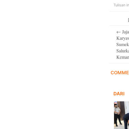
Tulisan i
Post
←
Jaja
navigati
Karya
Sumeka
Salurk
Kemanu
COMME
DARI