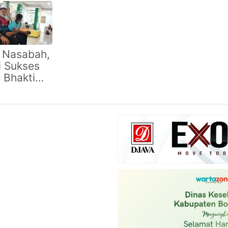
dahan
Sumekar Kini
Sumekar
nan
Layani
Rangkai Masa
ngan
Pembayaran
Depan Anak
al saat
Pajak
dengan Gemar
r Murah
Kendaraan
Menabung
 Nasabah,
adan
Lewat BBS
i Sukses
Mobile
 Bhakti
kar Dekat
an
arakat