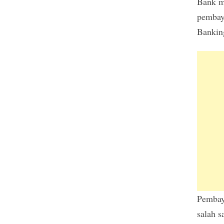
Bank mi
pembay
Bankin
Pembaya
salah s