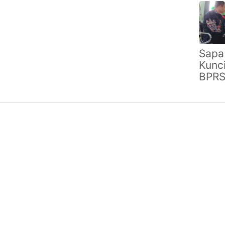
Kemu
Laya
Keua
Digit
Baza
Sapa
Ram
Kunc
BPRS
Sume
deng
Masy