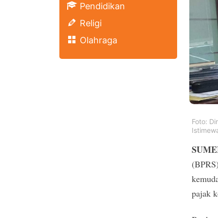
Pendidikan
Religi
Olahraga
Foto: D
Istimew
SUMEN
(BPRS)
kemuda
pajak 