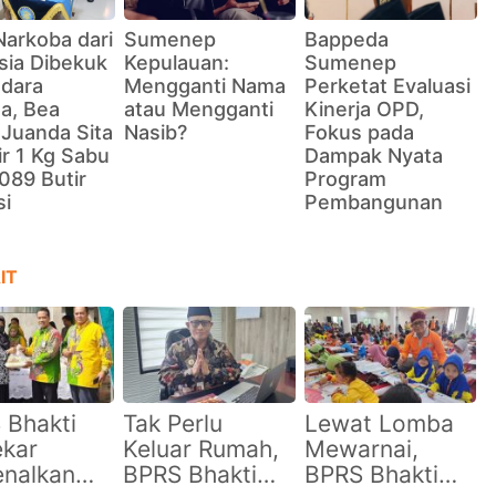
Narkoba dari
Sumenep
Bappeda
sia Dibekuk
Kepulauan:
Sumenep
ndara
Mengganti Nama
Perketat Evaluasi
a, Bea
atau Mengganti
Kinerja OPD,
 Juanda Sita
Nasib?
Fokus pada
r 1 Kg Sabu
Dampak Nyata
089 Butir
Program
si
Pembangunan
IT
 Bhakti
Tak Perlu
Lewat Lomba
kar
Keluar Rumah,
Mewarnai,
enalkan
BPRS Bhakti
BPRS Bhakti