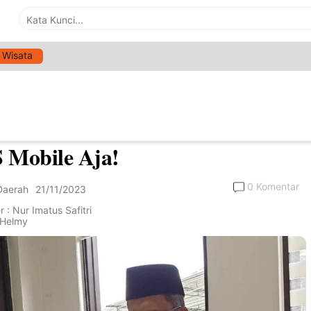
Wisata
>
Bisnis
ar Pajak Kendaraan Bermotor di
enep Tak Perlu Antri, Lewat
 Mobile Aja!
0 Komentar
Daerah
21/11/2023
 : Nur Imatus Safitri
: Helmy