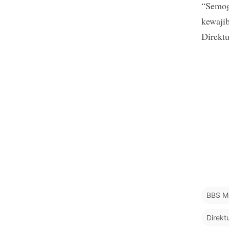
“Semog
kewaji
Direkt
BBS M
Direkt