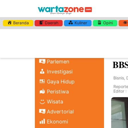
Beranda
Daerah
Kuliner
Opini
Home
Nasional
Bay
Regional
Sum
Politik
BBS
Parlemen
Investigasi
Bisnis
,
Gaya Hidup
Reporter
Peristiwa
Editor 
Wisata
Advertorial
Ekonomi