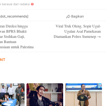
ni berasal dari redaksi
[dot_recommends]
Bagikan
ran Direksi hingga
Viral Truk Oleng, Sopir Ugal-
on
wan BPRS Bhakti
Ugalan Asal Pamekasan
r Sisihkan Gaji,
Diamankan Polres Sumenep
→
an Bantuan
siaan untuk Palestina
NT