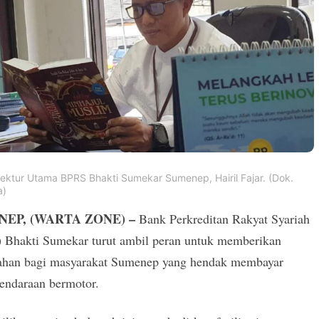
irektur Utama BPRS Bhakti Sumekar Sumenep, Hairil Fajar. (Dok.
a)
EP, (WARTA ZONE) –
Bank Perkreditan Rakyat Syariah
 Bhakti Sumekar turut ambil peran untuk memberikan
han bagi masyarakat Sumenep yang hendak membayar
kendaraan bermotor.