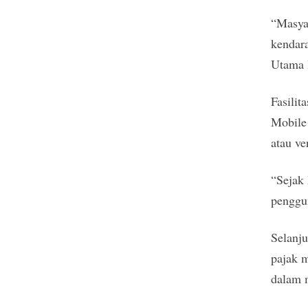
“Masya
kendara
Utama B
Fasilit
Mobile 
atau ve
“Sejak 
penggu
Selanju
pajak 
dalam 