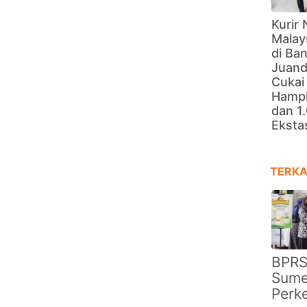
Kurir 
Malay
di Ba
Juand
Cukai
Hampi
dan 1.
Eksta
TERKA
BPRS
Sume
Perk