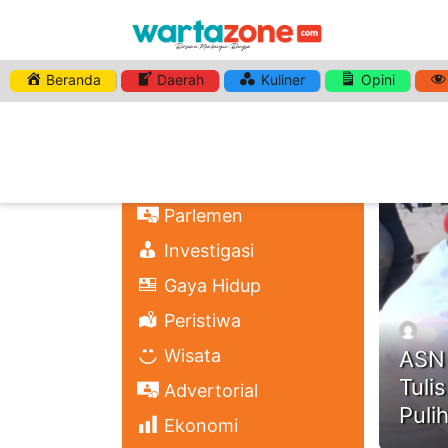
Beranda
Daerah
Kuliner
Opini
HASHTA
Nasional
Regional
Headli
Politik
Parlemen
Investigasi
Gaya Hidup
Peristiwa
Wisata
ASN 
Tuli
Advertorial
Puli
Ekonomi