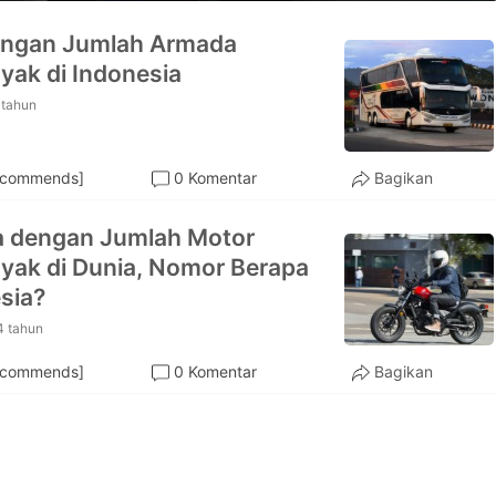
engan Jumlah Armada
yak di Indonesia
 tahun
ecommends]
0 Komentar
Bagikan
 dengan Jumlah Motor
yak di Dunia, Nomor Berapa
sia?
4 tahun
ecommends]
0 Komentar
Bagikan