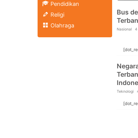
Pendidikan
Bus d
Religi
Terban
Olahraga
Nasional
4
[dot_r
Negara
Terban
Indone
Teknologi
[dot_r