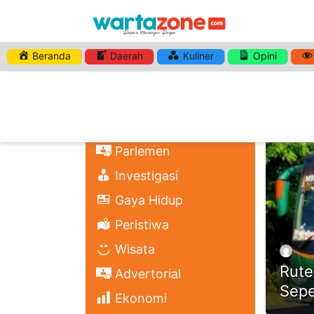
Beranda
Daerah
Kuliner
Opini
HASHTA
Nasional
Regional
Headli
Politik
Parlemen
Investigasi
Gaya Hidup
Peristiwa
Wisata
Rute
Advertorial
Sepe
Ekonomi