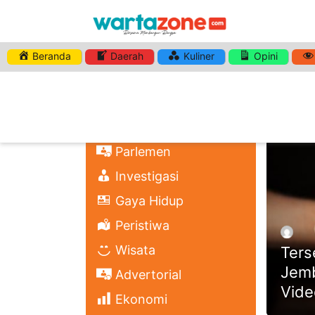
Beranda
Daerah
Kuliner
Opini
HASHTA
Nasional
Regional
Headli
Politik
Parlemen
Investigasi
Gaya Hidup
Peristiwa
Wisata
Ters
Jemb
Advertorial
Vide
Ekonomi