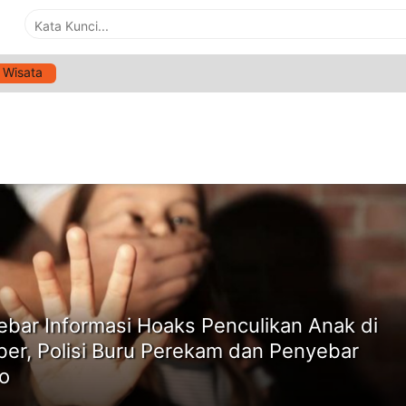
Wisata
G:
BERITA PENCULIKAN ANAK
ne
ebar Informasi Hoaks Penculikan Anak di
er, Polisi Buru Perekam dan Penyebar
o