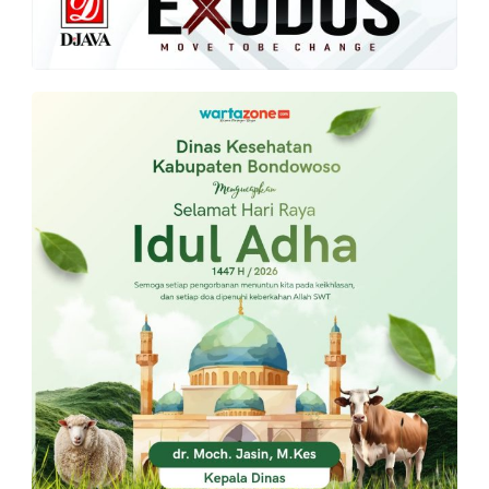
PT.
Balqis
Cyber
Media
Sejahtera