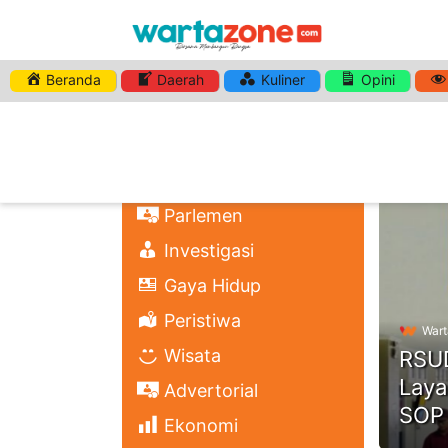
Beranda
Daerah
Kuliner
Opini
HASHTA
Nasional
Regional
Headli
Politik
Parlemen
Investigasi
Gaya Hidup
Peristiwa
Wart
Wisata
RSUD
Laya
Advertorial
SOP 
Ekonomi