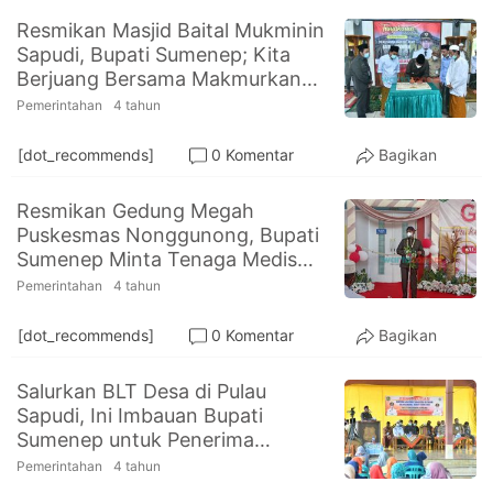
Resmikan Masjid Baital Mukminin
Sapudi, Bupati Sumenep; Kita
Berjuang Bersama Makmurkan
Masjid
Pemerintahan
4 tahun
[dot_recommends]
0 Komentar
Bagikan
Resmikan Gedung Megah
Puskesmas Nonggunong, Bupati
Sumenep Minta Tenaga Medis
Tingkatkan Pelayanan
Pemerintahan
4 tahun
[dot_recommends]
0 Komentar
Bagikan
Salurkan BLT Desa di Pulau
Sapudi, Ini Imbauan Bupati
Sumenep untuk Penerima
Bantuan
Pemerintahan
4 tahun