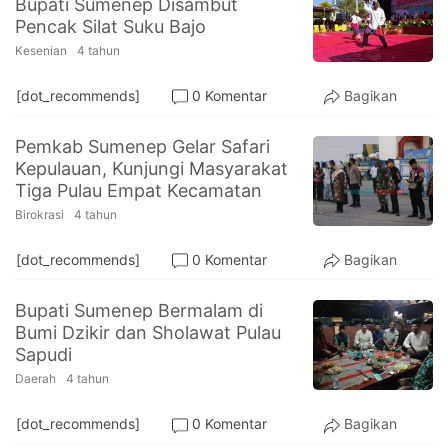
Bupati Sumenep Disambut
PT.
Pencak Silat Suku Bajo
Balqis
Cyber
Kesenian
4 tahun
Media
Sejahtera
[dot_recommends]
0 Komentar
Bagikan
Pemkab Sumenep Gelar Safari
Kepulauan, Kunjungi Masyarakat
Tiga Pulau Empat Kecamatan
Birokrasi
4 tahun
[dot_recommends]
0 Komentar
Bagikan
Bupati Sumenep Bermalam di
Bumi Dzikir dan Sholawat Pulau
Sapudi
Daerah
4 tahun
[dot_recommends]
0 Komentar
Bagikan