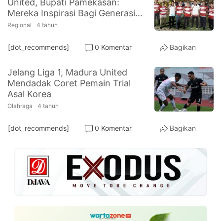
United, Bupati Pamekasan:
PT.
Mereka Inspirasi Bagi Generasi
Balqis
Cyber
Olahraga
Regional
4 tahun
Media
Sejahtera
[dot_recommends]
0 Komentar
Bagikan
Jelang Liga 1, Madura United
Mendadak Coret Pemain Trial
Asal Korea
Olahraga
4 tahun
[dot_recommends]
0 Komentar
Bagikan