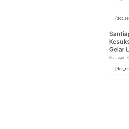
[dot_r
Santia
Kesuks
Gelar 
Olahraga
4
[dot_r