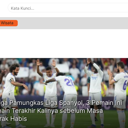
Wisata
G:
LIGA SPANYOL
ne
aga Pamungkas Liga Spanyol, 3 Pemain Ini
ain Terakhir Kalinya sebelum Masa
rak Habis