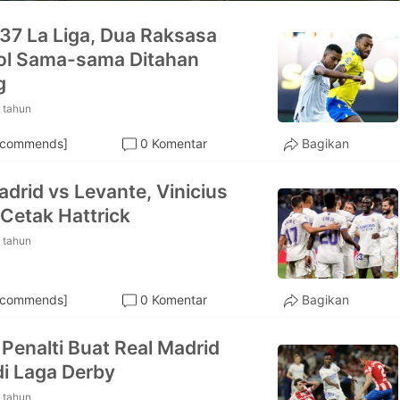
37 La Liga, Dua Raksasa
ol Sama-sama Ditahan
g
 tahun
ecommends]
0 Komentar
Bagikan
adrid vs Levante, Vinicius
 Cetak Hattrick
 tahun
ecommends]
0 Komentar
Bagikan
Penalti Buat Real Madrid
di Laga Derby
 tahun