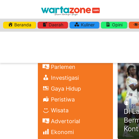
Beranda
Daerah
Kuliner
Opini
HASHTA
Nasional
Regional
Headli
Politik
Parlemen
Investigasi
Gaya Hidup
Peristiwa
Wisata
Di L
Berm
Advertorial
Kont
Ekonomi