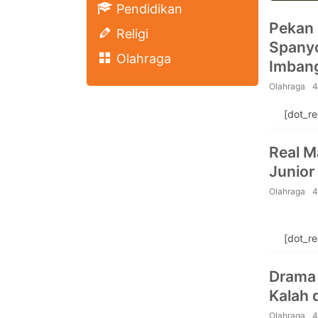
Pendidikan
Pekan 
Religi
Spany
Olahraga
Imban
Olahraga
4
[dot_r
Real M
Junior
Olahraga
4
[dot_r
Drama 
Kalah 
Olahraga
4