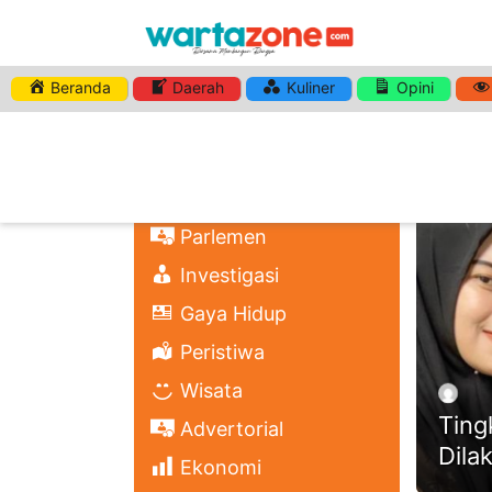
Beranda
Daerah
Kuliner
Opini
HASHTA
Nasional
Regional
Headli
Politik
Parlemen
Investigasi
Gaya Hidup
Peristiwa
Wisata
Ting
Advertorial
Dila
Ekonomi