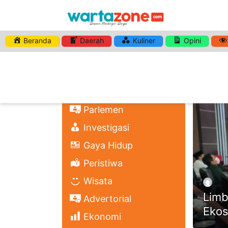
Beranda
Daerah
Kuliner
Opini
HASHTA
Nasional
Regional
Headli
Politik
Parlemen
Investigasi
Gaya Hidup
Peristiwa
Wisata
Limb
Advertorial
Ekos
Ekonomi