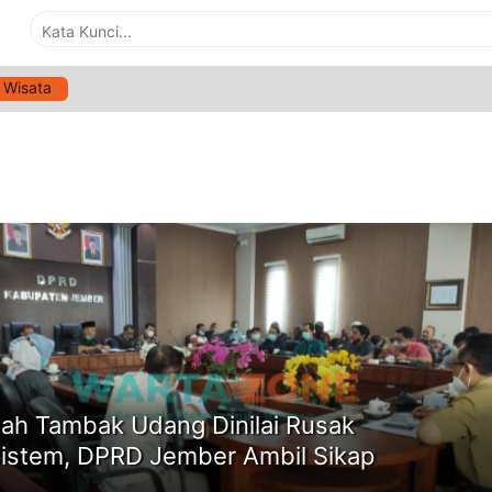
Wisata
G:
LIMBAH TAMBAK UDANG DINILAI RUSAK EKOSISTEM
ne
ah Tambak Udang Dinilai Rusak
istem, DPRD Jember Ambil Sikap