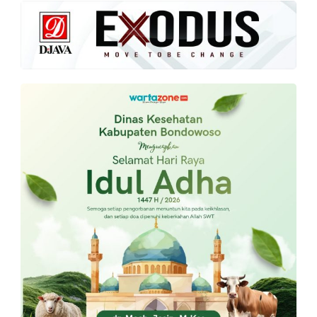
PT.
Balqis
Cyber
Media
Sejahtera