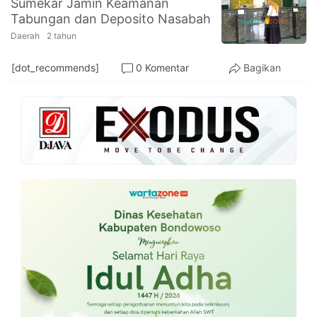
Sumekar Jamin Keamanan
PT.
Tabungan dan Deposito Nasabah
Balqis
Cyber
Daerah
2 tahun
Media
Sejahtera
[dot_recommends]
0 Komentar
Bagikan