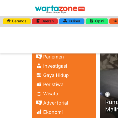
Beranda
Daerah
Kuliner
Opini
HASHTA
Nasional
Regional
Headli
Politik
Parlemen
Investigasi
Gaya Hidup
Peristiwa
Wisata
Ruma
Advertorial
Mali
Ekonomi