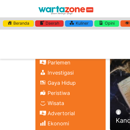
Beranda
Daerah
Kuliner
Opini
HASHTA
Nasional
Regional
Headli
Politik
Parlemen
Investigasi
Gaya Hidup
Peristiwa
Wisata
Advertorial
Kand
Ekonomi