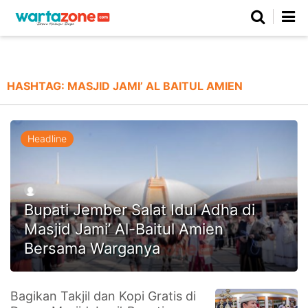
Netizen
Beranda
Daerah
Kuliner
Opini
Nasional
Regional
Politik
Parlemen
Investigasi
Gaya Hidup
Peristiwa
Wisata
Advertorial
Ekonomi
Pendidikan
Religi
Olahraga
HASHTAG:
MASJID JAMI’ AL BAITUL AMIEN
Beranda
About Us
Contact Us
Hak Jawab
Kode Etik
Pedoman Media Siber
Redaksi
Headline
Bupati Jember Salat Idul Adha di
Masjid Jami’ Al-Baitul Amien
Bersama Warganya
©
Bagikan Takjil dan Kopi Gratis di
Copyright
2026