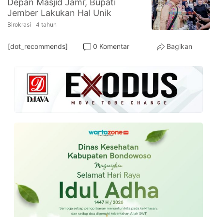
Depan Masjid Jami’, Bupati
PT.
Jember Lakukan Hal Unik
Balqis
Cyber
Birokrasi
4 tahun
Media
Sejahtera
[dot_recommends]
0 Komentar
Bagikan