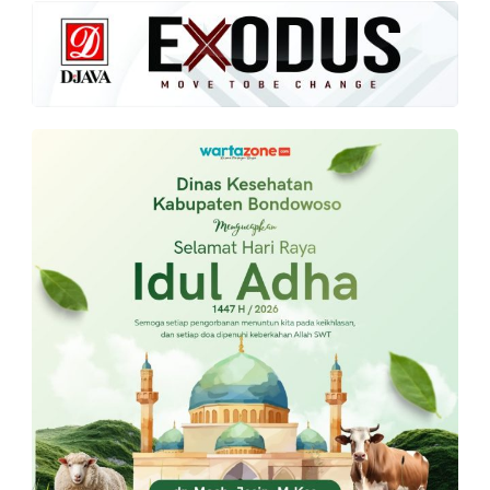
PT.
Balqis
Cyber
Media
Sejahtera