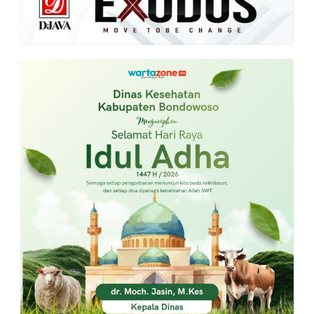
PT.
Balqis
Cyber
Media
Sejahtera