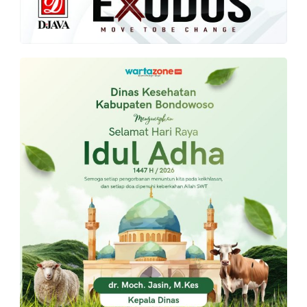
PT.
Balqis
Cyber
Media
Sejahtera