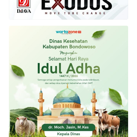
PT.
Balqis
Cyber
Media
Sejahtera