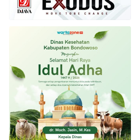
PT.
Balqis
Cyber
Media
Sejahtera