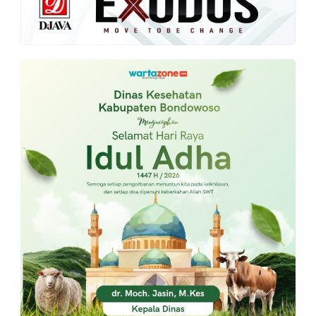
PT.
Balqis
Cyber
Media
Sejahtera