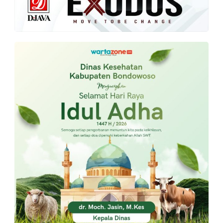
PT.
Balqis
Cyber
Media
Sejahtera