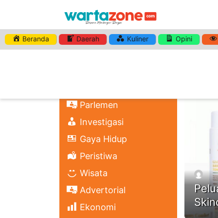
Beranda
Daerah
Kuliner
Opini
HASHTA
Nasional
Regional
Headli
Politik
Parlemen
Investigasi
Gaya Hidup
Peristiwa
Wisata
Pelu
Advertorial
Skin
Ekonomi