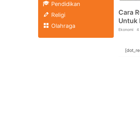
Pendidikan
Cara R
Religi
Untuk
Olahraga
Ekonomi
4
[dot_r