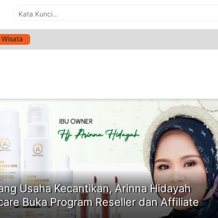
Wisata
G:
PELUANG USAHA
ne
ang Usaha Kecantikan, Arinna Hidayah
care Buka Program Reseller dan Affiliate