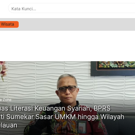
Wisata
G:
PEMBIAYAAN UMKM SYARIAH
ne
a Zone
uas Literasi Keuangan Syariah, BPRS
ti Sumekar Sasar UMKM hingga Wilayah
lauan