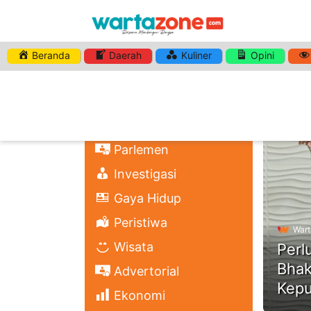
Beranda
Daerah
Kuliner
Opini
HASHTA
Nasional
Regional
Headli
Politik
Parlemen
Investigasi
Gaya Hidup
Peristiwa
Wart
Wisata
Perl
Bhak
Advertorial
Kepu
Ekonomi