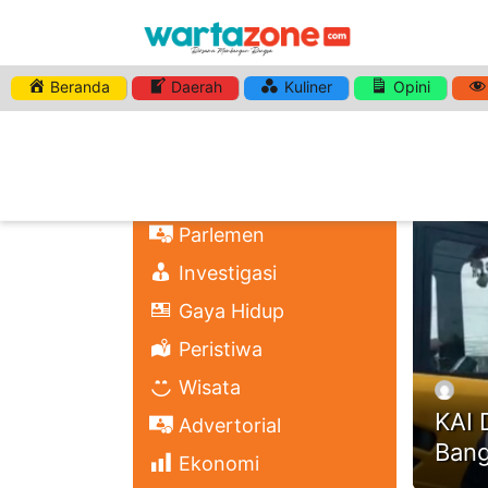
Beranda
Daerah
Kuliner
Opini
HASHTA
Nasional
Regional
Headli
Politik
Parlemen
Investigasi
Gaya Hidup
Peristiwa
Wisata
KAI 
Advertorial
Bang
Ekonomi