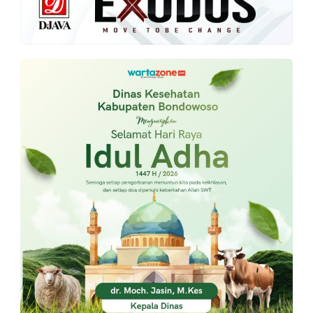
PT.
Balqis
Cyber
Media
Sejahtera