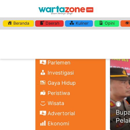
Beranda
Daerah
Kuliner
Opini
HASHTA
Nasional
Regional
Headli
Politik
Parlemen
Investigasi
Gaya Hidup
Peristiwa
Wisata
Bupa
Advertorial
Pela
Ekonomi