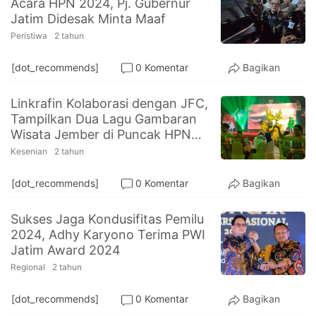
Acara HPN 2024, Pj. Gubernur
PT.
Jatim Didesak Minta Maaf
Balqis
Cyber
Peristiwa
2 tahun
Media
Sejahtera
[dot_recommends]
0 Komentar
Bagikan
Linkrafin Kolaborasi dengan JFC,
Tampilkan Dua Lagu Gambaran
Wisata Jember di Puncak HPN
2024
Kesenian
2 tahun
[dot_recommends]
0 Komentar
Bagikan
Sukses Jaga Kondusifitas Pemilu
2024, Adhy Karyono Terima PWI
Jatim Award 2024
Regional
2 tahun
[dot_recommends]
0 Komentar
Bagikan