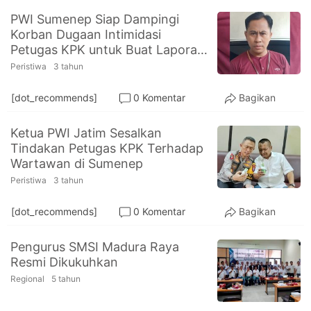
PWI Sumenep Siap Dampingi
Korban Dugaan Intimidasi
Petugas KPK untuk Buat Laporan
Polisi
Peristiwa
3 tahun
[dot_recommends]
0 Komentar
Bagikan
Ketua PWI Jatim Sesalkan
Tindakan Petugas KPK Terhadap
Wartawan di Sumenep
Peristiwa
3 tahun
[dot_recommends]
0 Komentar
Bagikan
Pengurus SMSI Madura Raya
Resmi Dikukuhkan
Regional
5 tahun