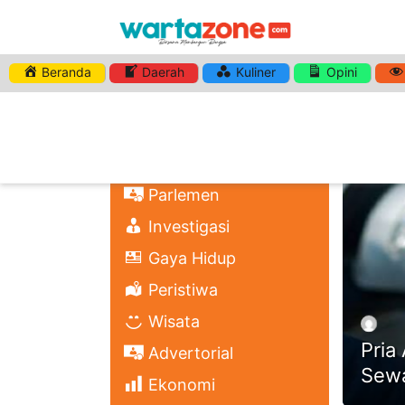
Beranda
Daerah
Kuliner
Opini
HASHTA
Nasional
Regional
Headli
Politik
Parlemen
Investigasi
Gaya Hidup
Peristiwa
Wisata
Pria
Advertorial
Sew
Ekonomi