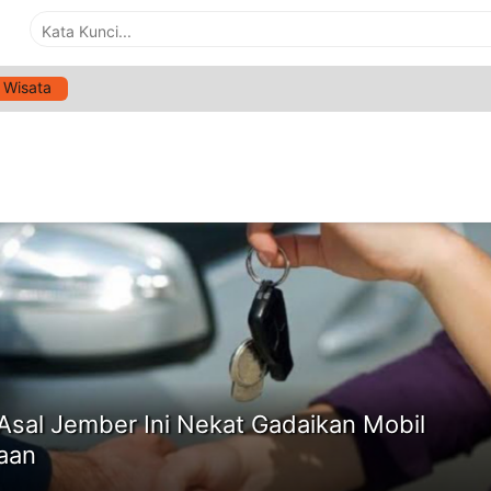
Wisata
G:
SINDIKAT PENGGELAPAN MOBIL
ne
 Asal Jember Ini Nekat Gadaikan Mobil
aan