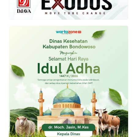
PT.
Balqis
Cyber
Media
Sejahtera