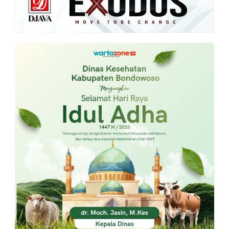
PT.
Balqis
Cyber
Media
Sejahtera