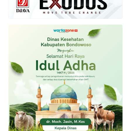
PT.
Balqis
Cyber
Media
Sejahtera