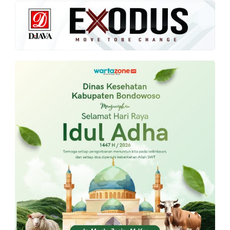
PT.
Balqis
Cyber
Media
Sejahtera