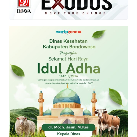
PT.
Balqis
Cyber
Media
Sejahtera