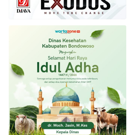
PT.
Balqis
Cyber
Media
Sejahtera