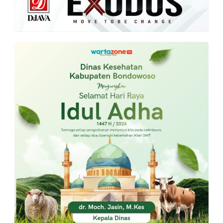
PT.
Balqis
Cyber
Media
Sejahtera