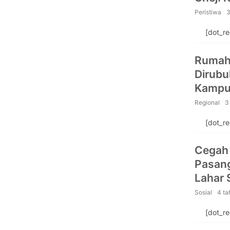
Publik
Peristiwa
3
[dot_r
Rumah
Dirubu
Kampu
Regional
3
[dot_r
Cegah
Pasang
Lahar
Sosial
4 ta
[dot_r