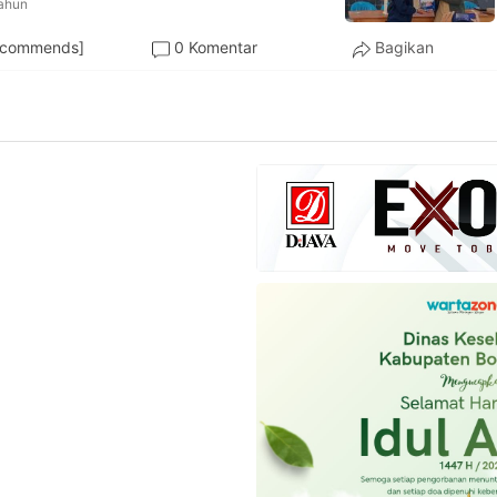
tahun
ecommends]
0 Komentar
Bagikan