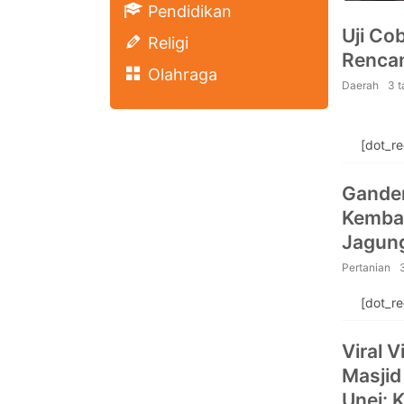
Pendidikan
Uji Co
Religi
Rencan
Olahraga
Daerah
3 
[dot_r
Ganden
Kemba
Jagung
Pertanian
[dot_r
Viral 
Masjid
Unej: 