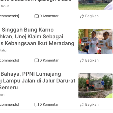
 tahun
ecommends]
0 Komentar
Bagikan
 Singgah Bung Karno
hkan, Unej Klaim Sebagai
s Kebangsaan Ikut Meradang
 tahun
ecommends]
0 Komentar
Bagikan
 Bahaya, PPNI Lumajang
 Lampu Jalan di Jalur Darurat
 Semeru
hun
ecommends]
0 Komentar
Bagikan