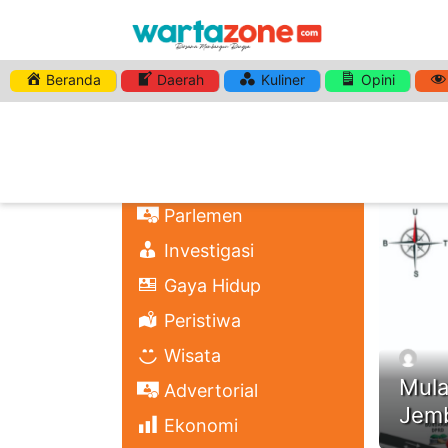
Beranda
Daerah
Kuliner
Opini
HASHTA
Nasional
Regional
Headli
Politik
Parlemen
Investigasi
Gaya Hidup
Peristiwa
Wisata
Mula
Advertorial
Jemb
Ekonomi