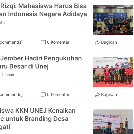
 Rizqi: Mahasiswa Harus Bisa
an Indonesia Negara Adidaya
tahun
ecommends]
0 Komentar
Bagikan
 Jember Hadiri Pengukuhan
ru Besar di Unej
4 tahun
ecommends]
0 Komentar
Bagikan
iswa KKN UNEJ Kenalkan
e untuk Branding Desa
ati