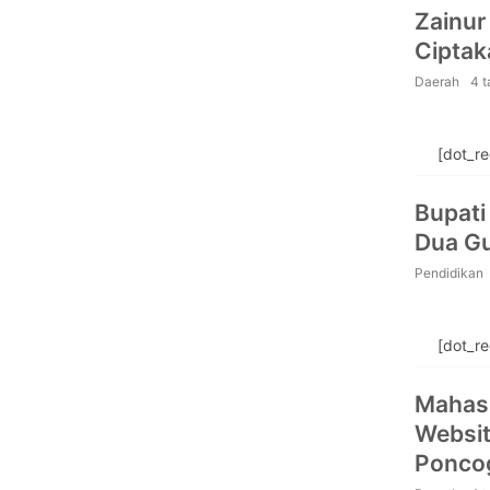
Zainur
Ciptak
Daerah
4 
[dot_r
Bupati
Dua Gu
Pendidikan
[dot_r
Mahas
Websit
Poncog