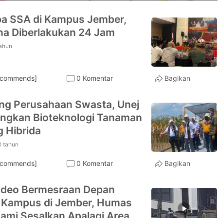
ba SSA di Kampus Jember,
a Diberlakukan 24 Jam
tahun
ecommends]
0 Komentar
Bagikan
g Perusahaan Swasta, Unej
ngkan Bioteknologi Tanaman
 Hibrida
3 tahun
ecommends]
0 Komentar
Bagikan
Video Bermesraan Depan
 Kampus di Jember, Humas
Kami Sesalkan Apalagi Area