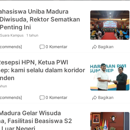
ahasiswa Uniba Madura
Diwisuda, Rektor Sematkan
Penting Ini
Suara Kampus
1 tahun
ecommends]
0 Komentar
Bagikan
Resepsi HPN, Ketua PWI
p: kami selalu dalam koridor
enden
ahun
ecommends]
0 Komentar
Bagikan
Madura Gelar Wisuda
a, Fasilitasi Beasiswa S2
 Luar Negeri