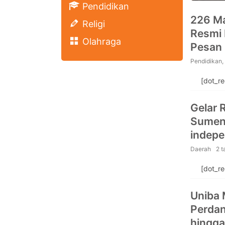
Pendidikan
226 M
Religi
Resmi 
Olahraga
Pesan 
Pendidikan
,
[dot_r
Gelar 
Sumene
indep
Daerah
2 t
[dot_r
Uniba 
Perdan
hingga