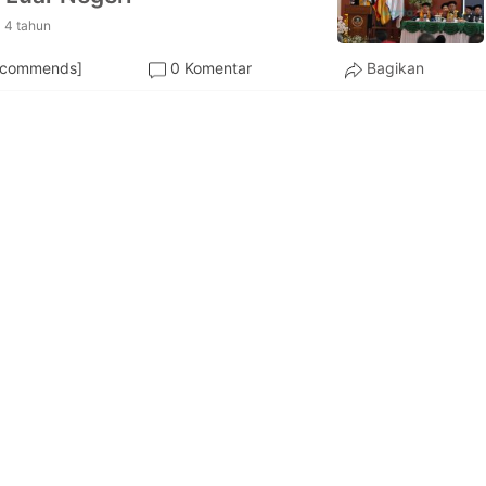
4 tahun
ecommends]
0 Komentar
Bagikan