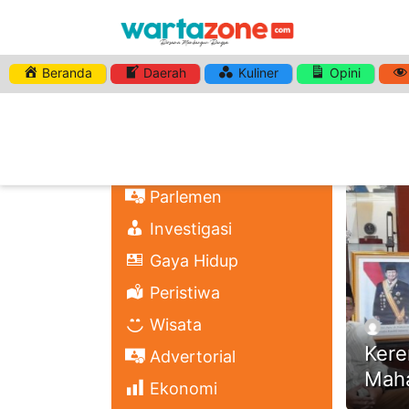
Beranda
Daerah
Kuliner
Opini
HASHTA
Nasional
Regional
Headli
Politik
Parlemen
Investigasi
Gaya Hidup
Peristiwa
Wisata
Kere
Advertorial
Maha
Ekonomi