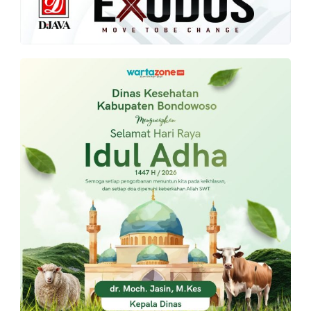
PT.
Balqis
Cyber
Media
Sejahtera