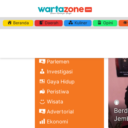
Beranda
Daerah
Kuliner
Opini
HASHTA
Nasional
Regional
Headli
Politik
Parlemen
Investigasi
Gaya Hidup
Peristiwa
Wisata
Berd
Advertorial
Jemb
Ekonomi