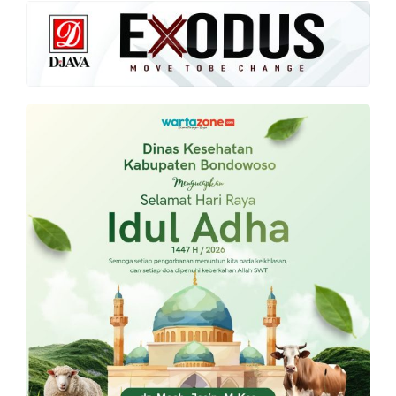
PT.
Balqis
Cyber
Media
Sejahtera